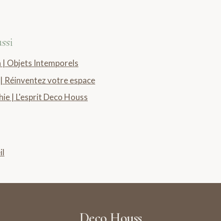
ssi
 | Objets Intemporels
| Réinventez votre espace
ie | L'esprit Deco Houss
il
Deco Houss