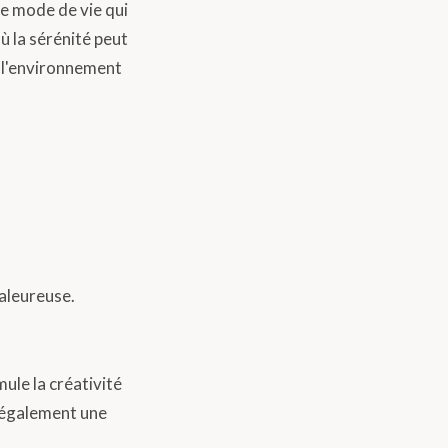
le mode de vie qui
où la sérénité peut
e l'environnement
aleureuse.
mule la créativité
e également une