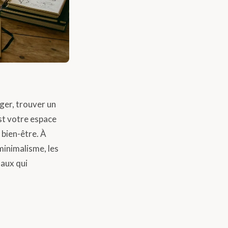
ger, trouver un
st votre espace
e bien-être. À
minimalisme, les
naux qui